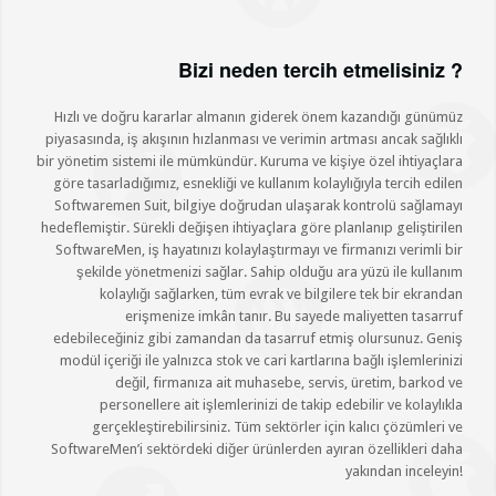
Bizi neden tercih etmelisiniz ?
Hızlı ve doğru kararlar almanın giderek önem kazandığı günümüz
piyasasında, iş akışının hızlanması ve verimin artması ancak sağlıklı
bir yönetim sistemi ile mümkündür. Kuruma ve kişiye özel ihtiyaçlara
göre tasarladığımız, esnekliği ve kullanım kolaylığıyla tercih edilen
Softwaremen Suit, bilgiye doğrudan ulaşarak kontrolü sağlamayı
hedeflemiştir. Sürekli değişen ihtiyaçlara göre planlanıp geliştirilen
SoftwareMen, iş hayatınızı kolaylaştırmayı ve firmanızı verimli bir
şekilde yönetmenizi sağlar. Sahip olduğu ara yüzü ile kullanım
kolaylığı sağlarken, tüm evrak ve bilgilere tek bir ekrandan
erişmenize imkân tanır. Bu sayede maliyetten tasarruf
edebileceğiniz gibi zamandan da tasarruf etmiş olursunuz. Geniş
modül içeriği ile yalnızca stok ve cari kartlarına bağlı işlemlerinizi
değil, firmanıza ait muhasebe, servis, üretim, barkod ve
personellere ait işlemlerinizi de takip edebilir ve kolaylıkla
gerçekleştirebilirsiniz. Tüm sektörler için kalıcı çözümleri ve
SoftwareMen’i sektördeki diğer ürünlerden ayıran özellikleri daha
yakından inceleyin!