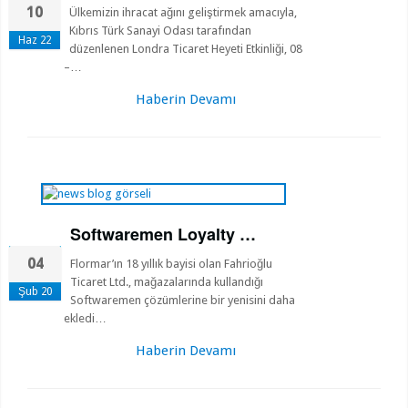
10
Ülkemizin ihracat ağını geliştirmek amacıyla,
Kıbrıs Türk Sanayi Odası tarafından
Haz 22
düzenlenen Londra Ticaret Heyeti Etkinliği, 08
–…
Haberin Devamı
Softwaremen Loyalty …
04
Flormar’ın 18 yıllık bayisi olan Fahrioğlu
Ticaret Ltd., mağazalarında kullandığı
Şub 20
Softwaremen çözümlerine bir yenisini daha
ekledi…
Haberin Devamı